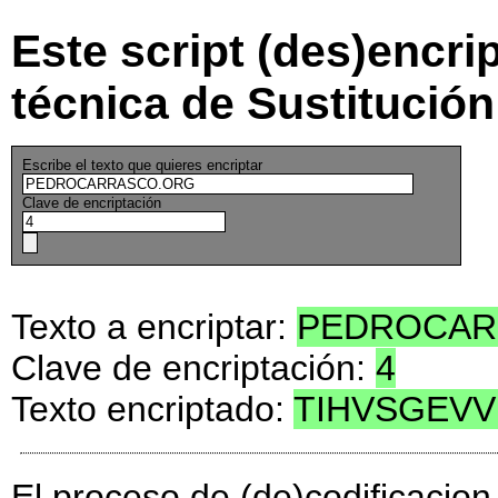
Este script (des)encrip
técnica de Sustitución
Escribe el texto que quieres encriptar
Clave de encriptación
Texto a encriptar:
PEDROCAR
Clave de encriptación:
4
Texto encriptado:
TIHVSGEV
El proceso de (de)codificacion 